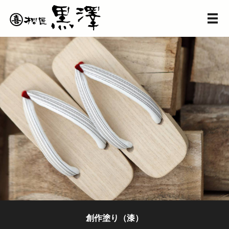
メ
創作塗り（漆）